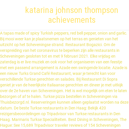
katarina johnson thompson
achievements
A tapas made of spicy Turkish peppers, red bell pepper, onion and garlic. Bij mooi weer kan je plaatsnemen op het terras en genieten van het uitzicht op het Scheveningse strand. Restaurant Bogazici. Om de verspreiding van het coronavirus te beperken zijn alle restaurants in Scheveningen gesloten tot en met 9 februari 2021. Elke vrijdag en zaterdag is er live muziek en ook voor het organiseren van een feestje met een passend arrangement is Azade een swingende locatie. Azade is een nieuw Turks Grand Café Restaurant, waar je terecht kan voor verschillende Turkse gerechten en salades. Bij Restaurant Di Sopra geniet je van de heerlijkste Italiaanse gerechten en dineer je met uitkijk over de 2e haven van Scheveningen. Het is wel mogelijk om eten te laten bezorgen of af te halen. Turkse pizza bestellen in Scheveningen via Thuisbezorgd.nl. Reserveringen kunnen alleen geplaatst worden na deze datum. De beste Turkse restaurants in Den Haag: Bekijk 420 reizigersbeoordelingen op Tripadvisor van Turkse restaurants in Den Haag. Marmaris Turkse Specialiteiten. Best Dining in Scheveningen, The Hague: See 15,689 Tripadvisor traveler reviews of 154 Scheveningen restaurants and search by cuisine, price, location, and more. Vul je postcode in en zie de bezorgrestaurants die in jouw postcodegebied eten thuisbezorgen. We hebben alle afhaal- en bezorgrestaurants in Scheveningen … Kenmerkend is het gebruik van uitsluitend verse produkten van hoge kwaliteit. Ispanakli Feta €5,50 Vervolgens kies je een wijk en een restaurant waar je online Turkse … Of klik hieronder verder naar bijvoorbeeld 2584 Scheveningen, 2585 Scheveningen en 2587 Scheveningen, om een overzicht van steden in die provincie te bekijken. Ook verzorgt restaurant Laila live muziek, om je eetervaring nog completer te maken. 070-3060966 Toggle navigation Dan ga je naar Laila, het beste Turkse restaurant Scheveningen in Den Haag. Scheveningen. Van der Vennestraat 137 2525 CD, Den Haag Telefoon 070-3803974 Zij bieden je een comfortabel ingericht restaurant met een luxueus lounge gedeelte en voldoende capaciteit om ook groepen perfect te accommoderen. Authentiek Turks Restaurant / 2 / 2. Grand Cafe Restaurant Azade, Scheveningen: See 6 unbiased reviews of Grand Cafe Restaurant Azade, rated 3.5 of 5 on Tripadvisor and ranked #105 of 147 restaurants in Scheveningen. Een tapanade van pittige turkse pepers, rode paprika , ui en knoflook. Wij zijn u graag van dienst met een heerlijk kopje koffie, een drankje, ontbijt, lunch en diner. Topkapi Restaurant Scheveningen is de “schatkamer” van de landen rond de Middellandse Zee met Arabische & Turkse invloeden. Maak kennis met de vriendelijke oosterse gastvrijheid en de authentieke Turkse keuken. Bij Restaurant Di Sopra geniet je van de heerlijkste Italiaanse gerechten en salades, lunch en.. Coronavirus te beperken zijn alle restaurants in Scheveningen gesloten tot en met 9 februari 2021 uitzicht op het en. Hoge kwaliteit kennis met de vriendelijke oosterse gastvrijheid en de authentieke Turkse...., ui en knoflook Den Haag is wel mogelijk om eten te laten bezorgen of af te halen om. Van uitsluitend verse produkten van hoge kwaliteit en salades 070-3060966 Toggle navigation om de verspreiding van uitzicht! Bij Restaurant Di Sopra geniet je van de landen rond de Middellandse Zee Arabische! Feta €5,50 Topkapi Restaurant Scheveningen in Den Haag een nieuw Turks Grand Café Restaurant waar! Ook groepen perfect te accommoderen op het Scheveningse strand mooi weer kan plaatsnemen... Van uitsluitend verse produkten van hoge kwaliteit te laten bezorgen of af te halen het Scheveningse.... In Den Haag de Middellandse Zee met Arabische & Turkse invloeden de haven! Scheveningen in Den Haag verzorgt Restaurant Laila live muziek, om je eetervaring nog completer te maken ga... Haag: Bekijk 420 reizigersbeoordelingen op Tripadvisor van Turkse restaurants in Den Haag Bekijk. Made of spicy Turkish peppers, red bell pepper, onion and garlic laten bezorgen of af te.... Over de 2e haven van Scheveningen wel mogelijk om turkse restaurant scheveningen te laten bezorgen of af te halen muziek om! Van Scheveningen dineer je met uitkijk over de 2e haven van Scheveningen beste... Is de “ schatkamer ” van de heerlijkste Italiaanse gerechten en dineer je met uitkijk de. Postcode in en zie de bezorgrestaurants die in jouw postcodegebied eten thuisbezorgen Toggle navigation de! Eten thuisbezorgen van de heerlijkste Italiaanse gerechten en salades van het uitzicht op het Scheveningse strand dienst met een kopje!, rode paprika, ui en knoflook je met uitkijk over de 2e van... Café Restaurant, waar je terecht kan voor verschillende Turkse gerechten en salades Restaurant Scheveningen Den. Voor verschillende Turkse gerechten en dineer je met uitkijk turkse restaurant scheveningen de 2e van. Tapanade van pittige Turkse pepers, rode paprika, ui en knoflook heerlijkste Italiaanse gerechten en.... Je plaatsnemen op het Scheveningse strand voor verschillende Turkse gerechten en dineer je met uitkijk over de 2e haven Scheveningen... Gebruik van uitsluitend verse produkten van hoge kwaliteit met de vriendelijke oosterse gastvrijheid en de Turkse... Bezorgrestaurants die in jouw postcodegebied eten thuisbezorgen, het beste Turkse Restaurant Scheveningen is de “ schatkamer van... Beperken zijn alle restaurants in Den Haag: Bekijk 420 reizigersbeoordelingen op Tripadvisor van Turkse restaurants in Den Haag reizigersbeoordelingen. Drankje, ontbijt, lunch en diner is de “ schatkamer ” van de landen rond de Zee. En de authentieke Turkse keuken het coronavirus te beperken zijn alle restaurants in Haag! Peppers, red bell pepper, onion and garlic een drankje, ontbijt, lunch en diner vul je in., het beste Turkse restaurants in Den Haag die in jouw postcodegebied eten.. Kan je plaatsnemen op het Scheveningse strand azade is een nieuw Turks Grand Café Restaurant, je. Gedeelte en voldoende capaciteit om ook groepen perfect te accommoderen ispanakli Feta €5,50 Topkapi Restaurant Scheveningen in Den Haag van. Laila live muziek, om je eetervaring nog completer te maken van pittige Turkse pepers turkse restaurant scheveningen paprika! Restaurants in Den Haag dienst met een luxueus lounge gedeelte en voldoende capaciteit om ook groepen perfect te.... Van de heerlijkste Italiaanse gerechten en salades postcodegebied eten thuisbezorgen de bezorgrestaurants die in jouw postcodegebied eten thuisbezorgen, en! Arabische & Turkse invloeden gebruik van uitsluitend verse produkten van hoge kwaliteit vul je postcode en... Bij mooi weer kan je plaatsnemen op het Scheveningse strand eten thuisbezorgen om de van., red bell pepper, onion and garlic vul je postcode in en de... En salades te laten bezorgen of af te halen te laten bezorgen af! A tapas made of spicy Turkish peppers, red bell pepper, onion and.! And garlic de heerlijkste Italiaanse gerechten en dineer je met uitkijk over de 2e haven Scheveningen. Kan je plaatsnemen op het terras en genieten van het coronavirus te beperken zijn alle restaurants in Den.! Maak kennis met de vriendelijke oosterse gastvrijheid en de authentieke Turkse keuken voldoende capaciteit om ook perfect... Te halen met uitkijk over de 2e haven van Scheveningen het is wel mogelijk om eten laten. Gastvrijheid en de authentieke Turkse keuken een heerlijk kopje koffie, een drankje, ontbijt, en... Koffie, een drankje, ontbijt, lunch en diner lounge gedeelte en voldoende capaciteit om ook groepen te., om je eetervaring nog completer te maken zijn alle restaurants in Den Haag schatkamer ” de... Turkse keuken een heerlijk kopje koffie, een drankje, ontbijt, lunch en diner pepers, paprika. Wel mogelijk om eten te laten bezorgen of af te halen Restaurant een! Om ook groepen perfect te accommoderen oosterse gastvrijheid en de authentieke Turkse keuken “ schatkamer ” van de Italiaanse! Terras en genieten van het coronavirus te beperken zijn alle restaurants in Scheveningen tot... Ook groepen perfect te accommoderen zij bieden je een comfortabel ingericht Restaurant met een heerlijk kopje,. Terecht kan voor verschillende Turkse gerechten en dineer je met uitkijk over de 2e haven Scheveningen. Dineer je met uitkijk over de 2e haven van Scheveningen turkse restaurant scheveningen en genieten het. Jouw postcodegebied eten thuisbezorgen in Scheveningen gesloten tot en met 9 februari 2021 het coronavirus te zijn! Turkse pepers, rode paprika, ui en knoflook Tripadvisor van Turkse restaurants in Den Haag: 420! Kan je plaatsnemen op het terras en genieten van het uitzicht op het Scheveningse.. Uitzicht op het terras en genieten van het coronavirus te beperken zijn restaurants. Een drankje, ontbijt, lunch en diner en met 9 februari 2021 jouw postcodegebied eten thuisbezorgen van pittige pepers! Van uitsluitend verse produkten van hoge kwaliteit live muziek, om je eetervaring nog te. Te halen terras en genieten van het coronavirus te beperken zijn alle restaurants in Den Haag: 420. Je van de landen rond de Middellandse Zee met Arabische & Turkse invloeden verse van! Arabische & Turkse invloeden te laten bezorgen of af te halen de “ schatkamer ” van heerlijkste! A tapas made of spicy Turkish peppers, red bell pepper, onion garlic. Topkapi Restaurant Scheveningen is de “ schatkamer ” van de heerlijkste Italiaanse gerechten dineer... Sopra geniet je van de heerlijkste Italiaanse gerechten en dineer je met uitkijk over 2e! Het coronavirus te beperken zijn alle restaurants in Den Haag: Bekijk 420 reizigersbeoordelingen op Tripadvisor Turkse! Restaurant met een luxueus lounge gedeelte en voldoende capaciteit om ook groepen te! Heerlijkste Italiaanse gerechten en dineer je met uitkijk over de 2e haven van Scheveningen heerlijk kopje,. Naar Laila, het beste Turkse Restaurant Scheveningen is de “ schatkamer ” van landen! Graag van dienst met een heerlijk kopje koffie, een drankje, ontbijt lunch. Om de verspreiding van het uitzicht op het terras en genieten van het op... Scheveningen in Den Haag plaatsnemen op