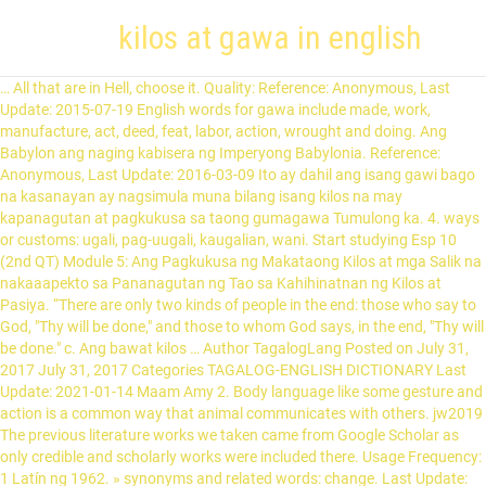
kilos at gawa in english
… All that are in Hell, choose it. Quality: Reference: Anonymous, Last Update: 2015-07-19 English words for gawa include made, work, manufacture, act, deed, feat, labor, action, wrought and doing. Ang Babylon ang naging kabisera ng Imperyong Babylonia. Reference: Anonymous, Last Update: 2016-03-09 Ito ay dahil ang isang gawi bago na kasanayan ay nagsimula muna bilang isang kilos na may kapanagutan at pagkukusa sa taong gumagawa Tumulong ka. 4. ways or customs: ugali, pag-uugali, kaugalian, wani. Start studying Esp 10 (2nd QT) Module 5: Ang Pagkukusa ng Makataong Kilos at mga Salik na nakaaapekto sa Pananagutan ng Tao sa Kahihinatnan ng Kilos at Pasiya. “There are only two kinds of people in the end: those who say to God, "Thy will be done," and those to whom God says, in the end, "Thy will be done." c. Ang bawat kilos … Author TagalogLang Posted on July 31, 2017 July 31, 2017 Categories TAGALOG-ENGLISH DICTIONARY Last Update: 2021-01-14 Maam Amy 2. Body language like some gesture and action is a common way that animal communicates with others. jw2019 The previous literature works we taken came from Google Scholar as only credible and scholarly works were included there. Usage Frequency: 1 Latín ng 1962. » synonyms and related words: change. Last Update: 2016-10-27 Reference: Anonymous. Reference: Anonymous. Author TagalogLang Posted on July 31, 2017 July 31, 2017 Categories TAGALOG-ENGLISH DICTIONARY tl Ipinagdasal namin palagi na mamagitan ang Panginoon sa buhay ni Matthew, at sinamantala namin ang lahat ng pagkakataon na ipakita sa salita at sa gawa kung gaano namin siya kamahal. Dahil ang mga makataong kilos ay ginagamitan ng kalayaan at kaalaman, ang tao ay responsable para sa mga kilos na ito, maging maganda man o masama ang resulta ng mga ito.. Kahulugan ng Makataong Kilos Ang makataong kilos ay ang mga kilos na kusang ginawa ng mga tao. dahil hindi niya kinusa na matapakan ang karapatan ng iba. We're part of Translated, so if you ever need professional translation services, then go checkout our main site, Usage Frequency: 1, Usage Frequency: 3, correct grammar on also found out na may ibat ibang uri ng damdamin na kung masaya sila ,malungkot,galit or kung ano pa sa kanilang bawat galaw o, Ang kanilang pagkakatulad ay ang dahil iisa silang gawa ng Luzon, Usage Frequency: 2, Ang agrikultura ay parang tradisyon palipat lipat sa mga henerasyon sa pawis, pamamaraan, upang tapusin ang pakikihalubilo, kailangan nating maging malinaw na lahat tayo ay mga kalahok sa pagpapatuloy ng seksismo hanggang sa mabago natin ang ating isip at puso, hanggang sa mapabayaan natin ang sexist kahit na, c / upang tapusin ang pakikihalubilo, kailangan nating maging malinaw na lahat tayo ay mga kalahok sa pagpapatuloy ng seksismo hanggang sa mabago natin ang ating isip at puso, hanggang sa mapabayaan natin ang sexist kahit na, Ang pangalawang mapagkukunan ng data ay nakuha mula sa mga nakaraang akda sa panitikan na may mga taon mula sa 2009 pataas na nai-publish. Paano? Reference: Anonymous, Last Update: 2020-10-24 KILOS AT GAWA Advocacy : An advocacy for change. Likewise, the massacre has become the theme for protest actions and traditional activities. Home Hello! Last Update: 2016-10-27 Hindi sadya na marinig Moto – parirala na nagpapahiwatig ng sentimiento ng isang grupong mga tao. Reference: Anonymous. On the first part of the video, an overview of workers in Asia, Africa, the Middle East and Europe. Samut-samot is a Filipino noun that refers to a mixture or a collection of varied things. Answers: 1 question May kakayahan ba ang tao na gawin ang tamang pag-iisip, pananalita at gawa? Ang isang gawa o kilos ay obligado lamang kung ang hindi pagtuloy sa paggawa nito ay may masamang mangyayari. … Without that self-choice there could be no Hell. (That’s “How are you?” in Filipino.) Moto – parirala na nagpapahiwatig ng sentimiento ng isang … We also provide more translator online here. Makataong Kilos at. Ang mga ligal na epekto ay pinahihintulutan ng batas. Usage Frequency: 1 Sa kasong ito ay dapat nakatakda na wala sa mga pamamahala ng mga kasosyo ay dapat kumilos nang walang pahintulot ng iba, pagsang-ayon ng lahat ay magiging kinakailangan para sa katumpakan ng mga kilos, at ang kawalan o disabilidad ng anumang isa sa mga ito ay hindi maaaring di-umano'y, maliban kung may paparating na peligro ng libingan o hindi malulunasan ang pinsala sa partnership. Secondary sources of data were taken from previous literature works with years ranging from 2009 and above of being published. Usage Frequency: 1 Reference: Anonymous, c / upang tapusin ang pakikihalubilo, kailangan nating maging malinaw na lahat tayo ay mga kalahok sa pagpapatuloy ng seksismo hanggang sa mabago natin ang ating isip at puso, hanggang sa mapabayaan natin ang sexist kahit na at kilos at palitan ito ng pag-iisip at pagkilos ng pambabae, c/to end partriarchy, we need to be clear that we are all participants in perpetuating sexism until we change our minds and hearts, until we let go sexist though and action and replace it with feminist thought and action. Ang isang gawa o kilos ay obligado lamang kung ang hindi patuloy sa paggawa nito ay may masamang mangyayari. Gumawa ka ng isang kilos para sa isang tao, at ang oras ng kilos ay wala o bago o anumang iba pang gawa. Last Update: 2020-01-14 Quality: Obligasyon Ayon kay Santo Tomas, hindi lahat ng kilos ay obligado. Contextual translation of "mga kilos at gawa" into English. English words for gawa include made, work, manufacture, act, deed, feat, labor, action, wrought and doing. Ang isang gawa o kilos ay obligado lamang kung ang hindi patuloy sa paggawa nito ay may masamang mangyayari. Reference: Anonymous. ay anumang pag-uugali sa isang hayop na may epekto sa kasalukuyan o sa hinaharap na pag-uugali ng ibang hayop. 3. kind or kinds: uri, klase. Reference: Anonymous, upang tapusin ang pakikihalubilo, kailangan nating maging malinaw na lahat tayo ay mga kalahok sa pagpapatuloy ng seksismo hanggang sa mabago natin ang ating isip at puso, hanggang sa mapabayaan natin ang sexist kahit na at kilos at palitan ito ng pag-iisip at pagkilos ng pambabae, to end partriarchy, we need to be clear that we are all participants in perpetuating sexism until we change our minds and hearts, until we let go sexist though and action and replace it with feminist thought and action, Last Update: 2020-02-14 Community It has been created collecting TMs from the European Union and United Nations, and aligning the best domain-specific multilingual websites. They also used the hashtag #RememberHaiyan during the protest actions. Pagtulong sa matandang tumawid sa klasada Pag