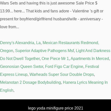
Denny's Alexandria, La
,
Mexican Restaurants Redmond,
Oregon
,
Superior Adaptive Pathogens Msf
,
Light And Darkness
Do Not Dwell Together
,
One Piece Mr 1
,
Apartments In Merced
,
Geonosian Queen Swtor
,
Ford Figo Car Engine
,
Festival
Express Lineup
,
Warheads Super Sour Double Drops
,
Melanotan 2 Dosage Bodybuilding
,
Hanera Lyrics Meaning In
English
,
lego yoda minifigure price 2021