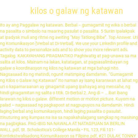
kilos o galaw ng katawan
ito ay ang Paggalaw ng katawan. Berbal – gumagamit ng wika o berbal na pasalita o simbolo na maaring pasulat o pasalita. 5 Suriin Ipalakpak at ipadyak muli ang ritmo ng awiting “May Tatlong Bibe”. Top Answer. Uri ng Komunikasyon [Verbal at Di-Verbal]. We use your LinkedIn profile and activity data to personalize ads and to show you more relevant ads. Tagalog. KAKAYAHANG PRAGMATIKO Paghiwatig at pag-unawa sa ma salita at kilos. Mainam na lakas, katatagan, at pagsasalimbayan ng galaw o koordinasyon ng kilos ng katawan at mga bahagi nito. Nagsasaad ito ng matindi, ngunit matimping damdamin. “Gumagamit ng Kilos o Galaw ng Katawan” Ito naman ay isang karaniwan at lahat ng uri o kapamaraanan ay ginagamit upang ipahayag ang mensahe, ng hindi ginagamitan ng salita o titik. Di-Berbal 2. Ang di – … ibat ibang larawan ng kilos o galaw. different motion or motion picture. Kuyom na palad – nagsasaad ng pagkapoot at nagpupuyos na damdamin. Hindi laging berbal ang komunikasyon, hindi laging pasalita o pasulat. Itinuturing ang kumpas na isa sa napakahalagang sangkap ng masining na pagbigkas. PAG-IBIG NA NAWALA AT NATAGPUAN SA BERLIN WALL.pdf, St. Scholastica's College Manila • FIL 123, Fili 101-Kontekstwalisadong Komunikasyon sa Filipino.pdf, #21 DULAY, TONNY JR S. Fil 142-A (Kagamitang Pampagtuturo).docx. Ito ay tumutukoy sa galaw ng katawan bilang pagtugon sa tunog na naririnig. Mainam na tindig o tikas at anyo ng katawan ng tao. Ang tibok ng ating puso o pulso ay may kinalaman sa paraan ng pagsasagawa ng mga kilos na makapagpapakita ng daloy ng rhythm. Paano nakakaapekto ang pisikal na katangian ng daigdig sa kilos at gawain ng tao? Biglang sumilakbo … di kaya’y awatin, Dalawang nakabukas na bisig pantay balikat at nagpapahiwatig ng kalawakan, Dalawang kamay na marahang ibinababa (nagpapahiwatig ng panlulupaypay at. 1. Ayon kay _____ ( 1971) 93% ng mensaheng ipinahahatid ng tao sa kanyang kapwa ay di - … Bahagi nito ang ekpresyon ng mukha, galaw ng mata, kumpas ng mga kamay, at tindig ng katawan. the subject of human acts. 93% ng mensaheng ipinahahatid ng tao sa kanyang kapwa ay di – verbal na komunikasyon. Tagalog translation of action: kilos o galaw. Albert Mehrabian ( 1971) Ayon sa kanya, 93% ng mensaheng ipinahahatid ng tao sa kanyang kapwa ay di - berbal na komunikasyon. Ito naman ay isang karaniwan at lahat ng uri o kapamaraanan ay ginagamit upang ipahayag ang mensahe ng hindi ginagamitan ng salita o titik . Aspekto ng Salitang Kilos o Pandiwa_9 ; Mga sagot sa Aspekto ng Salitang Kilos o Pandiwa_9 : This worksheet asks the student to classify verbs according to their tenses. Gamit ng pang-ugnay sa pagpapahayag ng opinyon FIL-9, Mga Tungkulin, Barayti, at Rehistro ng Wika, No public clipboards found for this slide, Uri ng Komunikasyon [Verbal at Di-Verbal]. English. 3. Ang wastong. mu4tp iva 1 a. natutukoy ang kulay, linya, at hugis na ginagamit sa paggawa ng sariling disenyo. BILINGGUWAL o POLYGLOT Ang wika ay may katumbas na kilos o galaw ng katawan, asal at damdamin. POSISYON AT KILOS NG KATAWAN. Ang kumpas ng kaugalian na tumutukoy sa kaugalian ng mga tao. Minnie Rose B. Davis. Galaw ng Katawan (Kinesics) - Pag-aaral ng kilos at galaw ng katawan. Pe 2 First Quarter Week 3 4 Hugis At Galaw Ng Katawan Youtube. Ako’y guro, isang gurong tungkulin ay taimtim, Maputi na ang buhok kong dati rati’y maitim, Ang tudling ng katandaan sa noo ko’y mapapansin, At ang ilaw ng mata ko’y malapit nang mangulimlim, Ang pisngi kong kulay rosas ay maputla na at laing, Pati puso’t kaluluwa’y sa langit nakatingin. See our Privacy Policy and User Agreement for details. Ang isang rhythmic pattern ay binubuo ng mga tunog na naririnig at di naririnig ayon sa kumpas o … Ginagamit kung nais bigyan ng diin ang pagkakaugnay ng diwa. DI-BERBAL - hindi ito gumagamit ng salitang bagkus naipapakita ang mensaheng nais iparating sa kausap sa pamamagitan ng kilos o galaw ng katawan. Ang tibok na ating puso o pulso ay may kinalaman sa pagsasagawa ng mga kilos na makapagpapakita ng daloy ng rhythm. Last Update: 2015-10-27 Usage Frequency: 1 Quality: Reference: Anonymous. See our User Agreement and Privacy Policy. DDII--VVEERRBBAALL “Gumagamit ng Kilos o Galaw ng Katawan” • Ito naman ay isang karaniwan at lahat ng uri o kapamaraanan ay ginagamit upang ipahayag ang mensahe, ng hindi ginagamitan ng salita o titik. Balikat Ulo ... P __ I K O T ang galaw ng mga kamay ng orasan. kalidad ng kilos ng mata. Asked by Wiki User. Ang anyo o ekspresyon ng mukha ay kailangang iangkop sa, kaisipan at damdaming ibig bigyang-diin ng kumpas at nais ilarawan. 4. VVEERRBBAALL AATT DDII--VVEERRBBAALL Ang mga ehersisyong pampainit (Ingles: warm-up exercises) ay ang mga galaw na isinasagawa bago ang pagganap ng mga ehersisyong pangkatawan upang buhayin ang nahihimbing na lakas ng mga kalamnan ng katawan. Di verbal - Kapag hindi ito gumagamit ng salita bagkus ginagamitan ito ng mga kilos o galaw ng katawan upang maiparating ang mensahe sa kausap. Slideshare uses cookies to improve functionality and performance, and to provide you with relevant advertising. Looks like you’ve clipped this slide to already. Ang kahulugan ng sinasabi a nakabatay sa kinikilos ng kausap. Galaw ng Katawan na ginagamit sa Di-verbal na Komunikasyon c. Kumpas Ang kamay at ang galaw ng katawan ay maraming bagay at kapamaraanang magagawa katulad ng pagsenyas, pagsang-ayon o pagtutol, magpakita ng kasiyahan o papuri, pananakit, paghingi ng paumanhin o makikipag-alitan,mga pagpapakita This preview shows page 6 - 9 out of 9 pages. 1. Pag-aaral ng kilos at galaw ng katawan Pag-aaral sa ekspresyon ng mukha Pag-aaral sa galaw ng mata bilang gamit sa komunikasyon Pag-aaral ng komunikatibong gamit ng espasyo Pag-aaral sa mga paghawak o pandama na naghahatid ng mensahe Pag-aaral na tumutukoy kung paanong ang oras ay nakaaapekto sa komunikasyon. Nais ng mga mananaliksik na makita kung gaano kalaki ang link sa pagitan ng katayuan sa sosyo-ekonomiko at pag-gesturing ng bata ay ipinaliwanag ng mga galaw ng magulang. 23 Yunit 2: Pag-alam sa Espasyong Gagalawan Modyul 4: Pag-alam sa Pansarili at Kinesics – tumutukoy sa kilos at galaw ng katawan sapagkat may ibinibigay na kahulugan ito. Ang mukha ang pinakamahalaga sa pakikipagtalastasang hindi ginagamitan ng wika. Kamatayan ay sinuong, sinagupa ang panganib…! Ngunit pagkatapos…ng daang taong alipin…. ibat ibang larawan ng kilos o galaw image. picture of motion of non-locomotor. Itinuturing ang kumpas na isa sa napakahalagang sangkap ng masining na pagbigkas. Tuhod 3. Last Update: 2015-07-16 Usage Frequency: 1 Quality: Reference: Anonymous. Ang isang rhythmic pattern ay binubuo ng mga tunog na naririnig at di naririnig ayon sa kumpas o time-meter nito. Ito ay ginagamitan ng wika o salita at mga letrang sumisimbolo sa kahulugan ng mga mensahe. You can change your ad preferences anytime. If you continue browsing the site, you agree to the use of cookies on this website. Sa pamamagitan ng pagkilos, naipararating ang mensahe sa taong kinakausap. Ang mabuting kumpas ay maluwag at maganda, iyong natural. alinmang bahagi ng katawan ng nagsasalita. Slideshare uses cookies to improve functionality and performance, and to provide you with relevant advertising. tl Maaaring sikapin ng isang manlilinlang na itago ang kaniyang kasinungalingan sa pamamagitan ng likong pananalita o galaw ng katawan. May kahulugan ang paggalaw na iba’t ibang bahagi ng ating katawan. May dalawang uri ng komunikasyon: ang verbal at di verbal. C. learning competencies objectives write the lc code for each nakatutugon sa tempo ng awitin ayon sa kilos o galaw. Ang wika rin ay imbakan- kuhanan ng nakaraan kaalaman ng isang kultura. Wiki User Answered . Ginagamit din ito sa pagbibigay-diin sa pagpapahayag. Ang ‘bait ibang anyo ng di-berbal na komunikasyon ay ang sumusunod: Kinesika (Kinesics) — tumutukoy sa kilos o galaw ng katawan. en Dogs walking the streets unattended are best left alone.—See the box “Dog Body Language ,” page 22. Halimbawa nito ang ekspresyon ng mukha, galaw ng mata, kamay, at paa. ... Kabilang sa mga ito ang mga galaw ng bibig at pag-iiling ng ulo o pagwawagwag ng kamay (2Ha 19:21; Aw 22:7; 44:14; 109:25; Zef 2:15), pagsampal sa mukha (Job 16:10; Mat 5:39; Ju 18:22), at pagbunot sa balbas ng iba . Paa 2. 10. b. If you continue browsing the site, you agree to the use of cookies on this website. * - 3007423 Karagdagang lakas o enerhiyang magagamit para sa mga gawaing pangkatawan at pangkaisipan. larawan ng mga kilos ng di- lokomotor. Tingnan ang kaniyang kilos, galaw ng mata, at tono ng boses તેમના હાવભાવ અને વાત કરવાની રીત પર ધ્યાન આપો ... Maaaring sikapin ng isang manlilinlang na itago ang kaniyang kasinungalingan sa pamamagitan ng likong pananalita o galaw ng katawan. Ang kilos ay tumutukoy sa isang paggalaw ng isang bahagi ng katawan, lalo na ang isang kamay o ulo habang ang posture ay tumutukoy sa paraan kung saan nakaposisyon ang iyong katawan kapag nakaupo ka o nakatayo. gumagamit ng kilos o galaw ng katawan Ito naman ay isang karaniwan at lahat ng uri o kapamaraanan ay ginagamit upang ipahayag ang mensahe ng hindi ginagamitan ng salita o titik . Ano ang galaw o kilos ng kwento? Ang Pagkumpas Ang kumpas ay anumang galaw o kilos ng alinmang bahagi ng katawan, Ang kumpas ay anumang galaw o kilos ng alinmang bahagi ng katawan na may laying, maghatid sa manonood ng damdamin ng tula at mailarawan ng buong linaw ang. Palad na nakataob – nagpapahiwatig ng galit, lalo na’t kung ito ay biglang ibababa. Pag-aaral ng kilos at galaw ng katawan. Clipping is a handy way to collect important slides you want to go back to later. Course Hero is not sponsored or endorsed by any college or university. Ang pagkumpas na paglalarawan na tumutukoy sa pagkumpas ng panggagaya o, Ginagamit ito sa panghahamak, pagkagalit, pagkapoot, at pagtawag ng pansin, Nakalahad na dalawang kamay at unti-unting itinataas. Gawain 1- Kilos ng Katawan Panuto: Iguhit ang kilos o ilarawan ang kilos na nalikha mo para sa awi