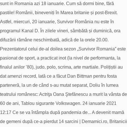
sunt in Romania azi 18 ianuarie. Cum să dormi bine, fără
pastile! Românii, bineveniți în Marea britanie și post-Brexit.
Astfel, miercuri, 20 ianuarie, Survivor România nu este în
programul Kanal D. În zilele vineri, sâmbătă și duminică, ora
difuzării rămâne neschimbată, adică de la orele 20.00.
Prezentatorul celui de-al doilea sezon „Survivor Romania” este
pasionat de sport, a practicat inot (la nivel de performanta, la
finalul anilor ’80), judo, polo, scrima, arte martiale. Polițiștii au
dat amenzi record, Iată ce a făcut Dan Bittman pentru fosta
parteneră, la un de când s-au mutat separat, Doliu în lumea
teatrului românesc: Actriţa Oana Ştefănescu a murit la vârsta de
60 de ani, Tablou sigurante Volkswagen. 24 ianuarie 2021
12:17 Ce se va întâmpla după pandemia de... A devenit mamă
de gemeni după ce-a pierdut 14 sarcini | Demamici.ro, Britanicii