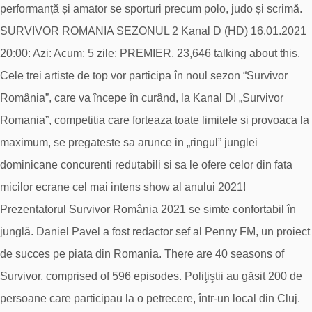
performanță și amator se sporturi precum polo, judo și scrimă.
SURVIVOR ROMANIA SEZONUL 2 Kanal D (HD) 16.01.2021
20:00: Azi: Acum: 5 zile: PREMIER. 23,646 talking about this.
Cele trei artiste de top vor participa în noul sezon “Survivor
România”, care va începe în curând, la Kanal D! „Survivor
Romania”, competitia care forteaza toate limitele si provoaca la
maximum, se pregateste sa arunce in „ringul” junglei
dominicane concurenti redutabili si sa le ofere celor din fata
micilor ecrane cel mai intens show al anului 2021!
Prezentatorul Survivor România 2021 se simte confortabil în
junglă. Daniel Pavel a fost redactor sef al Penny FM, un proiect
de succes pe piata din Romania. There are 40 seasons of
Survivor, comprised of 596 episodes. Poliţiştii au găsit 200 de
persoane care participau la o petrecere, într-un local din Cluj.