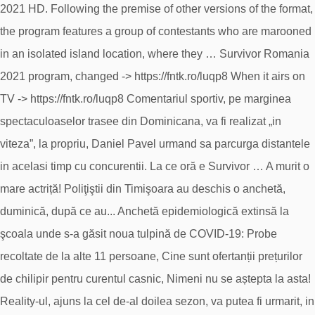
2021 HD. Following the premise of other versions of the format,
the program features a group of contestants who are marooned
in an isolated island location, where they … Survivor Romania
2021 program, changed -> https://fntk.ro/luqp8 When it airs on
TV -> https://fntk.ro/luqp8 Comentariul sportiv, pe marginea
spectaculoaselor trasee din Dominicana, va fi realizat „in
viteza”, la propriu, Daniel Pavel urmand sa parcurga distantele
in acelasi timp cu concurentii. La ce oră e Survivor … A murit o
mare actriță! Poliţiştii din Timişoara au deschis o anchetă,
duminică, după ce au... Anchetă epidemiologică extinsă la
şcoala unde s-a găsit noua tulpină de COVID-19: Probe
recoltate de la alte 11 persoane, Cine sunt ofertanții prețurilor
de chilipir pentru curentul casnic, Nimeni nu se aștepta la asta!
Reality-ul, ajuns la cel de-al doilea sezon, va putea fi urmarit, in