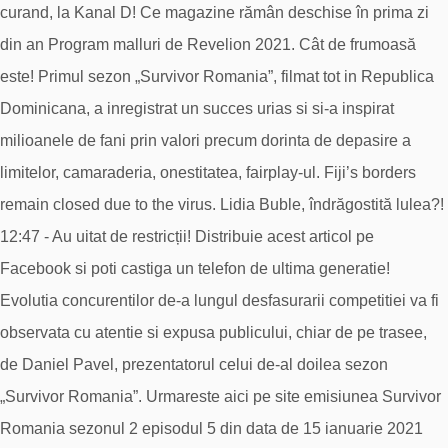
curand, la Kanal D! Ce magazine rămân deschise în prima zi
din an Program malluri de Revelion 2021. Cât de frumoasă
este! Primul sezon „Survivor Romania”, filmat tot in Republica
Dominicana, a inregistrat un succes urias si si-a inspirat
milioanele de fani prin valori precum dorinta de depasire a
limitelor, camaraderia, onestitatea, fairplay-ul. Fiji’s borders
remain closed due to the virus. Lidia Buble, îndrăgostită lulea?!
12:47 - Au uitat de restricții! Distribuie acest articol pe
Facebook si poti castiga un telefon de ultima generatie!
Evolutia concurentilor de-a lungul desfasurarii competitiei va fi
observata cu atentie si expusa publicului, chiar de pe trasee,
de Daniel Pavel, prezentatorul celui de-al doilea sezon
„Survivor Romania”. Urmareste aici pe site emisiunea Survivor
Romania sezonul 2 episodul 5 din data de 15 ianuarie 2021