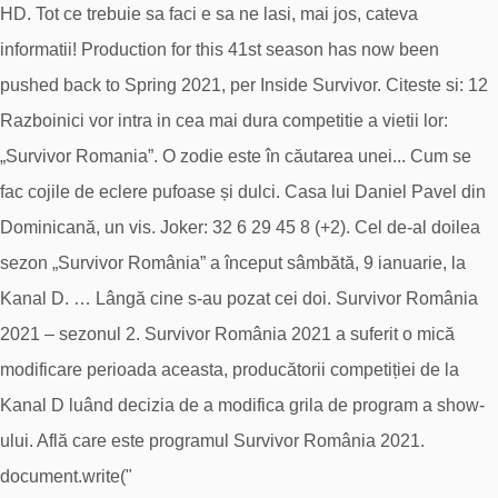
HD. Tot ce trebuie sa faci e sa ne lasi, mai jos, cateva
informatii! Production for this 41st season has now been
pushed back to Spring 2021, per Inside Survivor. Citeste si: 12
Razboinici vor intra in cea mai dura competitie a vietii lor:
„Survivor Romania”. O zodie este în căutarea unei... Cum se
fac cojile de eclere pufoase și dulci. Casa lui Daniel Pavel din
Dominicană, un vis. Joker: 32 6 29 45 8 (+2). Cel de-al doilea
sezon „Survivor România” a început sâmbătă, 9 ianuarie, la
Kanal D. … Lângă cine s-au pozat cei doi. Survivor România
2021 – sezonul 2. Survivor România 2021 a suferit o mică
modificare perioada aceasta, producătorii competiției de la
Kanal D luând decizia de a modifica grila de program a show-
ului. Află care este programul Survivor România 2021.
document.write("