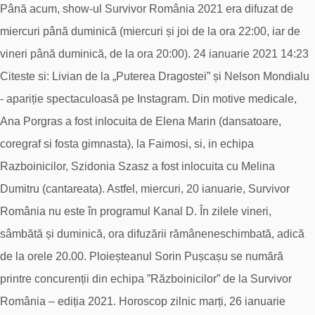
Până acum, show-ul Survivor România 2021 era difuzat de
miercuri până duminică (miercuri și joi de la ora 22:00, iar de
vineri până duminică, de la ora 20:00). 24 ianuarie 2021 14:23
Citeste si: Livian de la „Puterea Dragostei” și Nelson Mondialu
- apariție spectaculoasă pe Instagram. Din motive medicale,
Ana Porgras a fost inlocuita de Elena Marin (dansatoare,
coregraf si fosta gimnasta), la Faimosi, si, in echipa
Razboinicilor, Szidonia Szasz a fost inlocuita cu Melina
Dumitru (cantareata). Astfel, miercuri, 20 ianuarie, Survivor
România nu este în programul Kanal D. În zilele vineri,
sâmbătă și duminică, ora difuzării rămâneneschimbată, adică
de la orele 20.00. Ploieșteanul Sorin Pușcașu se numără
printre concurenții din echipa ”Războinicilor” de la Survivor
România – ediția 2021. Horoscop zilnic marți, 26 ianuarie