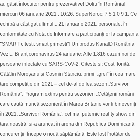
au găsit înlocuitor pentru prezervative! Doliu în România!
miercuri 06 ianuarie 2021 , 10:26. SuperNoroc: 7 5 1 0 9 1. Ce
echipă a câștigat ultimul... 21 ianuarie 2021. personale, în
conformitate cu Nota de Informare a participanților la campania
"SMART citesti, smart primesti"! Un produs KanalD România.
Vezi... Bilanț coronavirus 24 ianuarie: Alte 1.816 cazuri noi de
persoane infectate cu SARS-CoV-2. Citeste si: Costi Ioniță,
Cătălin Moroșanu și Cosmin Stanciu, primii „grei” în cea mare
tare competiție din 2021 – cel de-al doilea sezon „Survivor
România”. Program extins pentru sezonieri „Cetăţenii români
care caută muncă sezonieră în Marea Britanie vor fi bineveniţi
în 2021. „Survivor România”, cel mai puternic reality show din
țara noastră, și-a aruncat în arena din Republica Dominicană
concurenții. Începe o nouă săptămână! Este fost înotător de