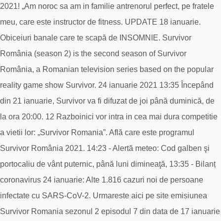
2021! „Am noroc sa am in familie antrenorul perfect, pe fratele
meu, care este instructor de fitness. UPDATE 18 ianuarie.
Obiceiuri banale care te scapă de INSOMNIE. Survivor
România (season 2) is the second season of Survivor
România, a Romanian television series based on the popular
reality game show Survivor. 24 ianuarie 2021 13:35 Începând
din 21 ianuarie, Survivor va fi difuzat de joi până duminică, de
la ora 20:00. 12 Razboinici vor intra in cea mai dura competitie
a vietii lor: „Survivor Romania”. Află care este programul
Survivor România 2021. 14:23 - Alertă meteo: Cod galben şi
portocaliu de vânt puternic, până luni dimineaţă, 13:35 - Bilanț
coronavirus 24 ianuarie: Alte 1.816 cazuri noi de persoane
infectate cu SARS-CoV-2. Urmareste aici pe site emisiunea
Survivor Romania sezonul 2 episodul 7 din data de 17 ianuarie