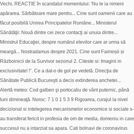
Vechi, REACȚIE în scandalul momentului: 'Nu le ia nimeni
apărarea. Sărbătoare mare pentru... Cine sunt oamenii care au
făcut posibilă Unirea Principatelor Române... Ministerul
Sănătăţii: Nouă dintre cei zece contacţi ai unuia dintre...
Ministrul Educaţiei, despre numărul elevilor care ar urma să
meargă... Nostradamus despre 2021. Cine sunt Faimoșii și
Războinicii de la Survivor sezonul 2. Citeste si: Imagini in
exclusivitate! !". Ce a dat-o de gol pe vedetă. Direcţia de
Sănătate Publică Bucureşti a decis extinderea anchetei...
Alertă meteo: Cod galben şi portocaliu de vânt puternic, până
luni dimineaţă. Noroc: 7 1 0 1 5 3 9 Rigoarea, curajul la nivel
decizional si intelegerea mecanismelor economice si sociale s-
au transferat fericit in profesia de om de media, domeniu in care
succesul nu a intarziat sa apara. Cati bolnavi de coronavirus